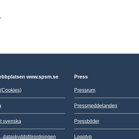
r
bbplatsen www.spsm.se
Press
(Cookies)
Pressrum
a
Pressmeddelanden
st svenska
Pressbilder
 dataskyddsförordningen
Logotyp