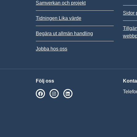
Samverkan och projekt
Sidor 
Tidningen Lika värde
Tillgä
Begära ut allmän handling
webbp
Jobba hos oss
Följ oss
Konta
Telefo
SPSM på Facebook
SPSM på Instagram
Följ oss på Linkedin