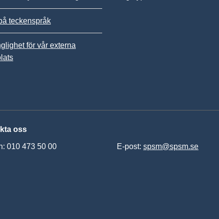
på teckenspråk
nglighet för vår externa
lats
kta oss
n: 010 473 50 00
E-post:
spsm@spsm.se