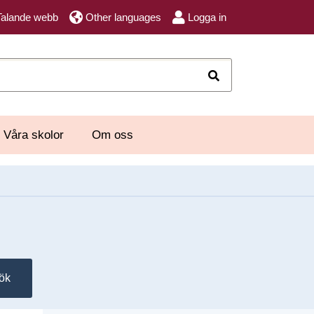
Talande webb
Other languages
Logga in
Sök
Våra skolor
Om oss
ök