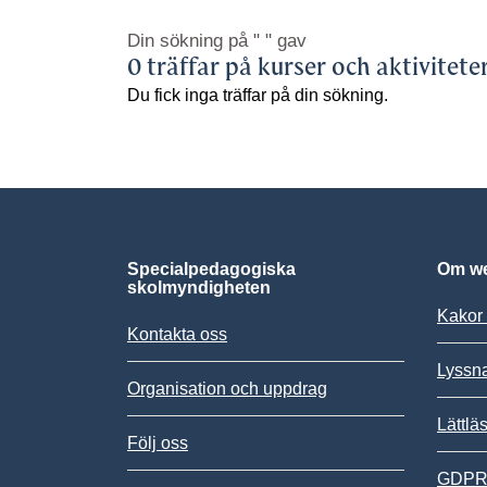
Din sökning på
" "
gav
0 träffar på kurser och aktivitete
Du fick inga träffar på din sökning.
Specialpedagogiska
Om we
skolmyndigheten
Kakor 
Kontakta oss
Lyssn
Organisation och uppdrag
Lättlä
Följ oss
GDPR,