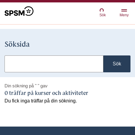
Sök
Meny
Söksida
Sök
Din sökning på
" "
gav
0 träffar på kurser och aktiviteter
Du fick inga träffar på din sökning.