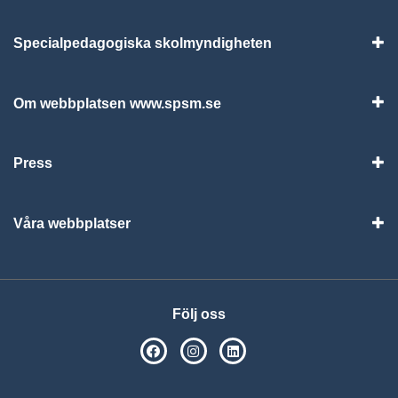
Specialpedagogiska skolmyndigheten
Vis
Om webbplatsen www.spsm.se
Vis
Press
Visa
Våra webbplatser
Visa
Följ oss
SPSM på Facebook
SPSM på Instagram
Följ oss på Linkedin