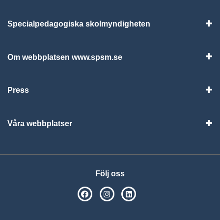
Specialpedagogiska skolmyndigheten
Vis
Om webbplatsen www.spsm.se
Vis
Press
Visa
Våra webbplatser
Visa
Följ oss
SPSM på Facebook
SPSM på Instagram
Följ oss på Linkedin