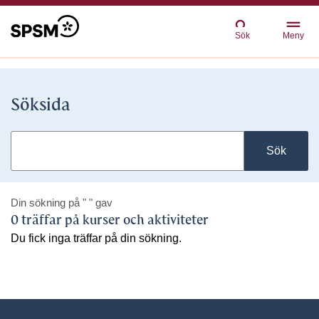
Sök
Meny
Söksida
Sök
Din sökning på
" "
gav
0 träffar på kurser och aktiviteter
Du fick inga träffar på din sökning.