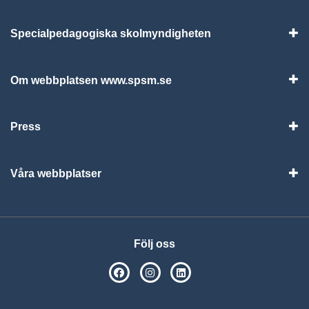
Specialpedagogiska skolmyndigheten
Vis
Om webbplatsen www.spsm.se
Vis
Press
Visa
Våra webbplatser
Visa
Följ oss
SPSM på Facebook
SPSM på Instagram
Följ oss på Linkedin