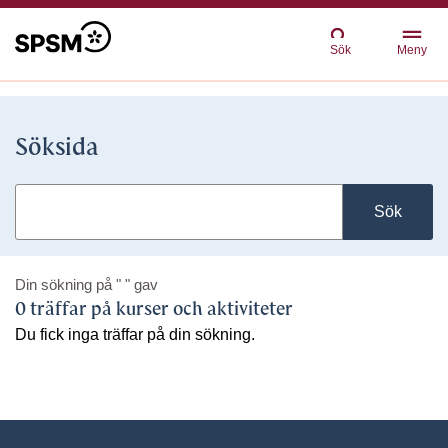
Sök
Meny
Söksida
Sök
Din sökning på
" "
gav
0 träffar på kurser och aktiviteter
Du fick inga träffar på din sökning.