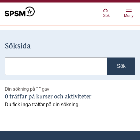
Sök
Meny
Söksida
Sök
Din sökning på
" "
gav
0 träffar på kurser och aktiviteter
Du fick inga träffar på din sökning.