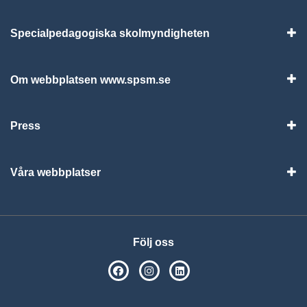
Specialpedagogiska skolmyndigheten
Vis
Om webbplatsen www.spsm.se
Vis
Press
Visa
Våra webbplatser
Visa
Följ oss
SPSM på Facebook
SPSM på Instagram
Följ oss på Linkedin