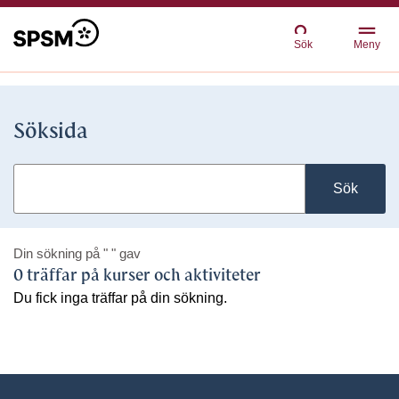
Sök
Meny
Söksida
Sök
Din sökning på
" "
gav
0 träffar på kurser och aktiviteter
Du fick inga träffar på din sökning.