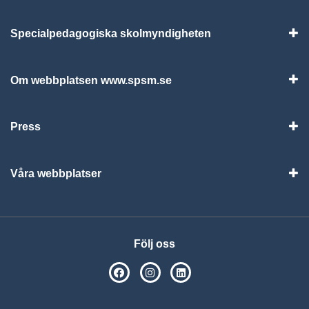
Specialpedagogiska skolmyndigheten
Vis
Om webbplatsen www.spsm.se
Vis
Press
Visa
Våra webbplatser
Visa
Följ oss
SPSM på Facebook
SPSM på Instagram
Följ oss på Linkedin