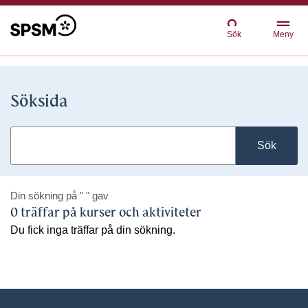
Sök
Meny
Söksida
Sök
Din sökning på
" "
gav
0 träffar på kurser och aktiviteter
Du fick inga träffar på din sökning.