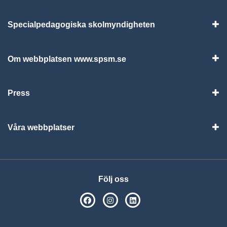
Specialpedagogiska skolmyndigheten
Vis
Om webbplatsen www.spsm.se
Vis
Press
Visa
Våra webbplatser
Visa
Följ oss
SPSM på Facebook
SPSM på Instagram
Följ oss på Linkedin