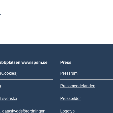
r
bbplatsen www.spsm.se
Press
(Cookies)
Pressrum
a
Pressmeddelanden
st svenska
Pressbilder
 dataskyddsförordningen
Logotyp