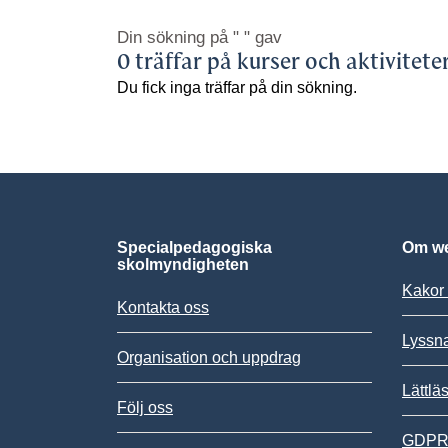
Din sökning på
" "
gav
0 träffar på kurser och aktivitete
Du fick inga träffar på din sökning.
Specialpedagogiska
Om we
skolmyndigheten
Kakor 
Kontakta oss
Lyssn
Organisation och uppdrag
Lättlä
Följ oss
GDPR,