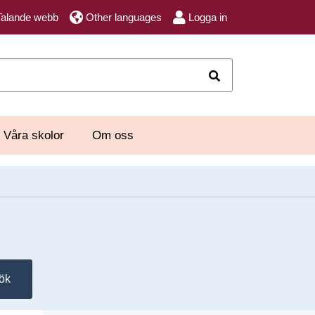
Talande webb
Other languages
Logga in
Sök
Våra skolor
Om oss
ök