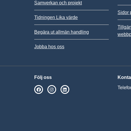
Samverkan och projekt
Sidor 
Tidningen Lika värde
Tillgä
Begära ut allmän handling
webbp
Jobba hos oss
Följ oss
Konta
Telefo
SPSM på Facebook
SPSM på Instagram
Följ oss på Linkedin