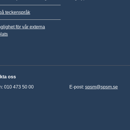
på teckenspråk
nglighet för vår externa
lats
kta oss
n: 010 473 50 00
E-post:
spsm@spsm.se