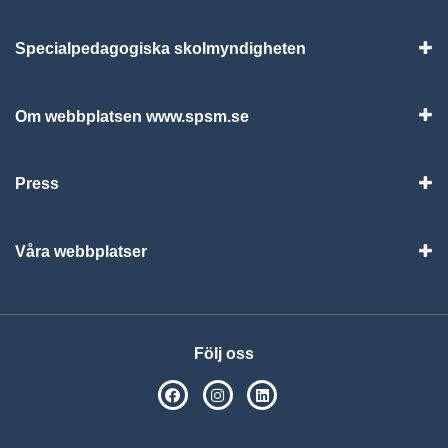
Specialpedagogiska skolmyndigheten
Vis
Om webbplatsen www.spsm.se
Vis
Press
Visa
Våra webbplatser
Visa
Följ oss
SPSM på Facebook
SPSM på Instagram
Följ oss på Linkedin