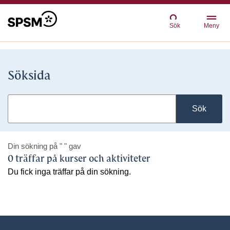
Sök
Meny
Söksida
Sök
Din sökning på
" "
gav
0 träffar på kurser och aktiviteter
Du fick inga träffar på din sökning.