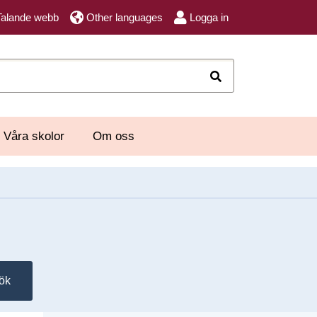
Talande webb
Other languages
Logga in
Sök
Våra skolor
Om oss
ök