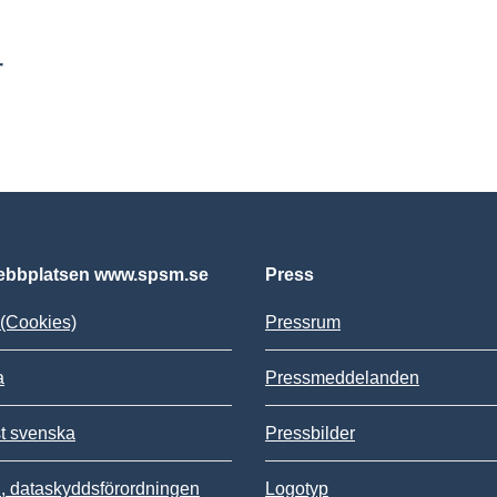
r
bbplatsen www.spsm.se
Press
(Cookies)
Pressrum
a
Pressmeddelanden
st svenska
Pressbilder
 dataskyddsförordningen
Logotyp