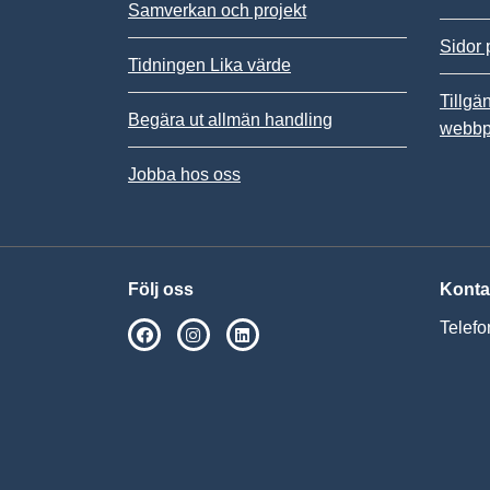
Samverkan och projekt
Sidor 
Tidningen Lika värde
Tillgä
Begära ut allmän handling
webbp
Jobba hos oss
Följ oss
Konta
Telefo
SPSM på Facebook
SPSM på Instagram
Följ oss på Linkedin