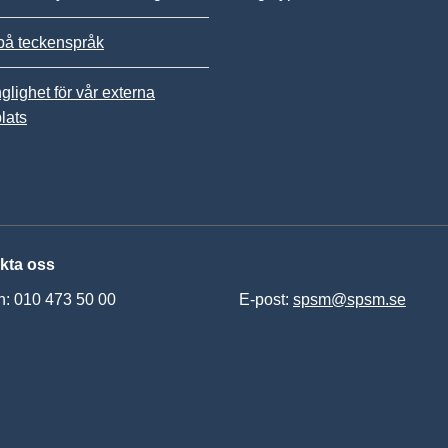
på teckenspråk
nglighet för vår externa
lats
kta oss
n: 010 473 50 00
E-post:
spsm@spsm.se