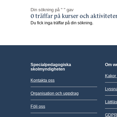
Din sökning på
" "
gav
0 träffar på kurser och aktivitete
Du fick inga träffar på din sökning.
Specialpedagogiska
Om we
skolmyndigheten
Kakor 
Kontakta oss
Lyssn
Organisation och uppdrag
Lättlä
Följ oss
GDPR,