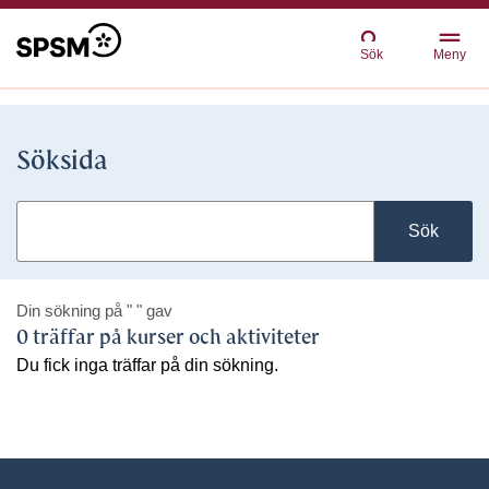
Sök
Meny
Söksida
Sök
Din sökning på
" "
gav
0 träffar på kurser och aktiviteter
Du fick inga träffar på din sökning.