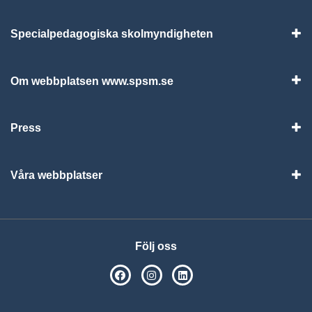
Specialpedagogiska skolmyndigheten
Vis
Om webbplatsen www.spsm.se
Vis
Press
Visa
Våra webbplatser
Visa
Följ oss
SPSM på Facebook
SPSM på Instagram
Följ oss på Linkedin