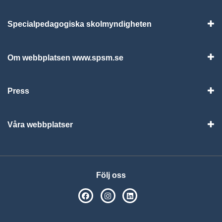
Specialpedagogiska skolmyndigheten
Vis
Om webbplatsen www.spsm.se
Vis
Press
Visa
Våra webbplatser
Visa
Följ oss
SPSM på Facebook
SPSM på Instagram
Följ oss på Linkedin