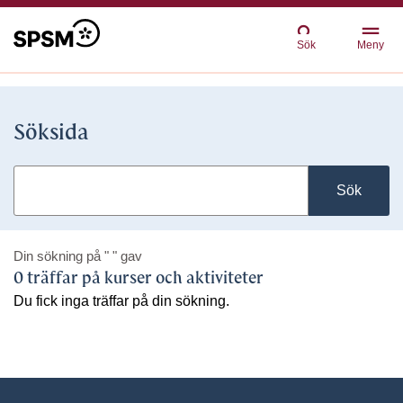
Sök
Meny
Söksida
Sök
Din sökning på
" "
gav
0 träffar på kurser och aktiviteter
Du fick inga träffar på din sökning.