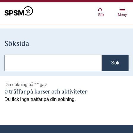
Sök
Meny
Söksida
Sök
Din sökning på
" "
gav
0 träffar på kurser och aktiviteter
Du fick inga träffar på din sökning.