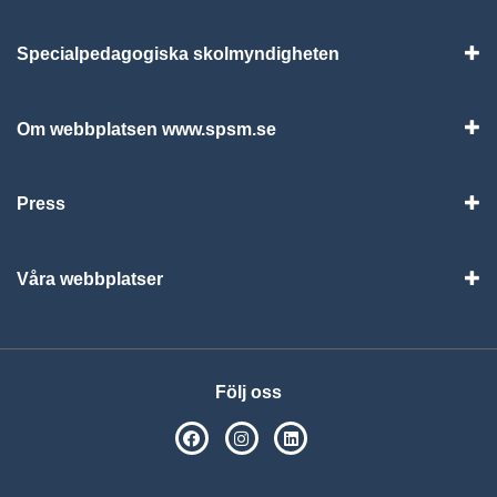
Specialpedagogiska skolmyndigheten
Vis
Om webbplatsen www.spsm.se
Vis
Press
Visa
Våra webbplatser
Visa
Följ oss
SPSM på Facebook
SPSM på Instagram
Följ oss på Linkedin