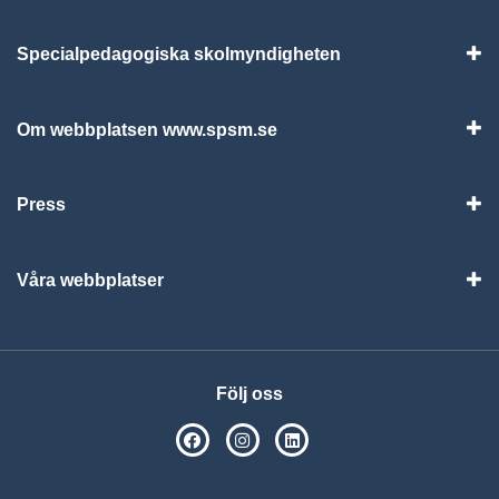
Specialpedagogiska skolmyndigheten
Vis
Om webbplatsen www.spsm.se
Vis
Press
Visa
Våra webbplatser
Visa
Följ oss
SPSM på Facebook
SPSM på Instagram
Följ oss på Linkedin