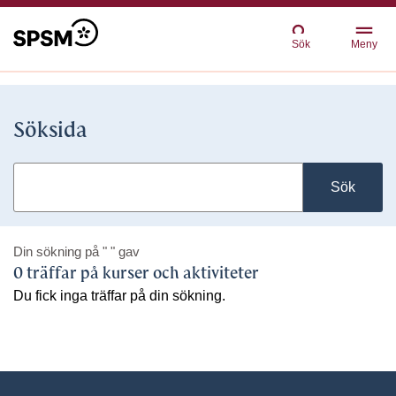
Sök
Meny
Söksida
Sök
Din sökning på
" "
gav
0 träffar på kurser och aktiviteter
Du fick inga träffar på din sökning.