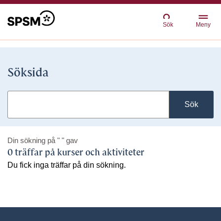
Sök
Meny
Söksida
Sök
Din sökning på
" "
gav
0 träffar på kurser och aktiviteter
Du fick inga träffar på din sökning.