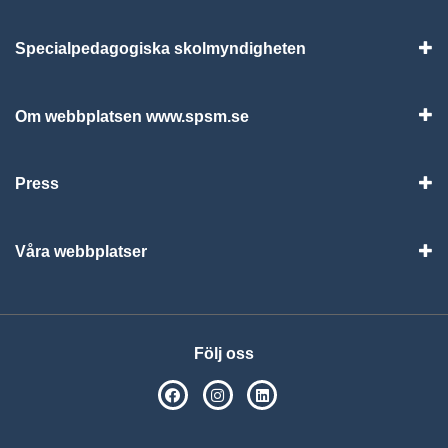
Specialpedagogiska skolmyndigheten
Vis
Om webbplatsen www.spsm.se
Vis
Press
Visa
Våra webbplatser
Visa
Följ oss
SPSM på Facebook
SPSM på Instagram
Följ oss på Linkedin