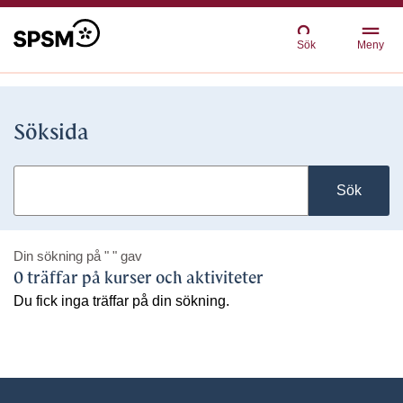
Sök
Meny
Söksida
Sök
Din sökning på
" "
gav
0 träffar på kurser och aktiviteter
Du fick inga träffar på din sökning.