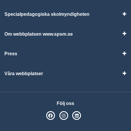
Specialpedagogiska skolmyndigheten
Vis
Om webbplatsen www.spsm.se
Vis
Press
Visa
Våra webbplatser
Visa
Följ oss
SPSM på Facebook
SPSM på Instagram
Följ oss på Linkedin