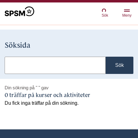
Sök
Meny
Söksida
Sök
Din sökning på
" "
gav
0 träffar på kurser och aktiviteter
Du fick inga träffar på din sökning.