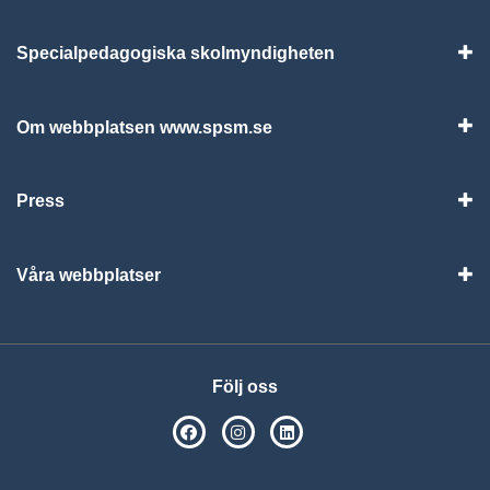
Specialpedagogiska skolmyndigheten
Vis
Om webbplatsen www.spsm.se
Vis
Press
Visa
Våra webbplatser
Visa
Följ oss
SPSM på Facebook
SPSM på Instagram
Följ oss på Linkedin