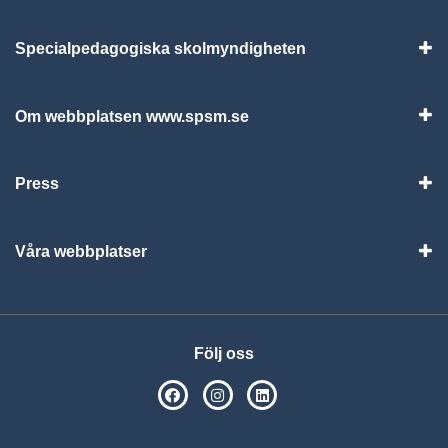
Specialpedagogiska skolmyndigheten
Vis
Om webbplatsen www.spsm.se
Vis
Press
Visa
Våra webbplatser
Visa
Följ oss
SPSM på Facebook
SPSM på Instagram
Följ oss på Linkedin