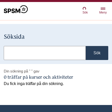
Sök
Meny
Söksida
Sök
Din sökning på
" "
gav
0 träffar på kurser och aktiviteter
Du fick inga träffar på din sökning.