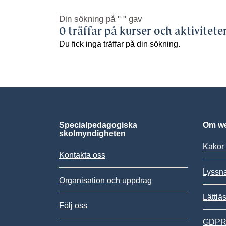
Din sökning på
" "
gav
0 träffar på kurser och aktivitete
Du fick inga träffar på din sökning.
Specialpedagogiska
Om we
skolmyndigheten
Kakor 
Kontakta oss
Lyssn
Organisation och uppdrag
Lättlä
Följ oss
GDPR,