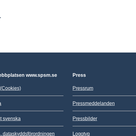
r
bbplatsen www.spsm.se
Press
(Cookies)
Pressrum
a
Pressmeddelanden
st svenska
Pressbilder
 dataskyddsförordningen
Logotyp