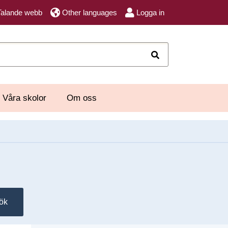
Talande webb
Other languages
Logga in
Sök
Våra skolor
Om oss
ök