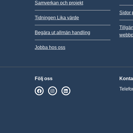
Samverkan och projekt
Sidor 
Tidningen Lika värde
Tillgä
Begära ut allmän handling
webbp
Jobba hos oss
Följ oss
Konta
Telefo
SPSM på Facebook
SPSM på Instagram
Följ oss på Linkedin