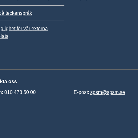
på teckenspråk
nglighet för vår externa
lats
kta oss
n: 010 473 50 00
E-post:
spsm@spsm.se