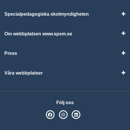
Specialpedagogiska skolmyndigheten
Vis
Om webbplatsen www.spsm.se
Vis
Press
Visa
Våra webbplatser
Visa
Följ oss
SPSM på Facebook
SPSM på Instagram
Följ oss på Linkedin