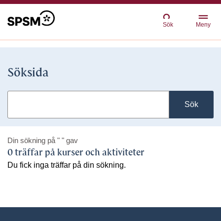
Sök
Meny
Söksida
Sök
Din sökning på
" "
gav
0 träffar på kurser och aktiviteter
Du fick inga träffar på din sökning.