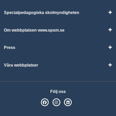
Specialpedagogiska skolmyndigheten
Vis
Om webbplatsen www.spsm.se
Vis
Press
Visa
Våra webbplatser
Visa
Följ oss
SPSM på Facebook
SPSM på Instagram
Följ oss på Linkedin