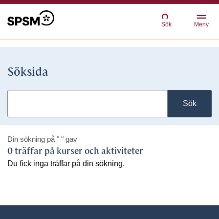
Sök
Meny
Söksida
Sök
Din sökning på
" "
gav
0 träffar på kurser och aktiviteter
Du fick inga träffar på din sökning.