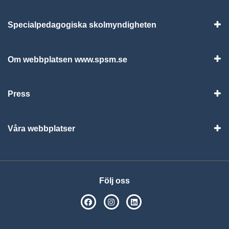
Specialpedagogiska skolmyndigheten
Vis
Om webbplatsen www.spsm.se
Vis
Press
Visa
Våra webbplatser
Visa
Följ oss
SPSM på Facebook
SPSM på Instagram
Följ oss på Linkedin