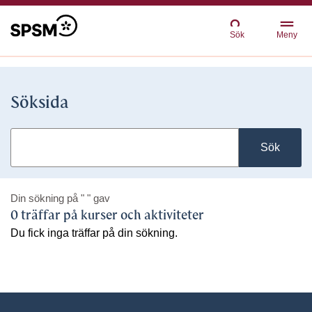
Sök
Meny
Söksida
Sök
Din sökning på
" "
gav
0 träffar på kurser och aktiviteter
Du fick inga träffar på din sökning.