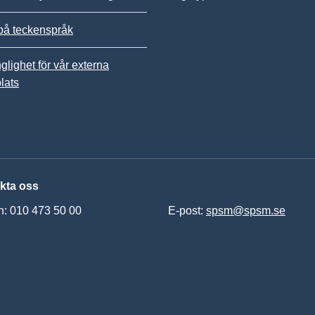
på teckenspråk
nglighet för vår externa
lats
kta oss
n: 010 473 50 00
E-post:
spsm@spsm.se