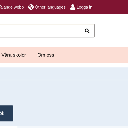
Talande webb
Other languages
Logga in
Sök
Våra skolor
Om oss
ök