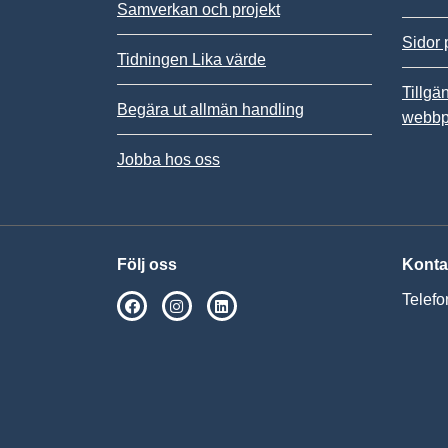
Samverkan och projekt
Sidor 
Tidningen Lika värde
Tillgä
Begära ut allmän handling
webbp
Jobba hos oss
Följ oss
Konta
Telefo
SPSM på Facebook
SPSM på Instagram
Följ oss på Linkedin