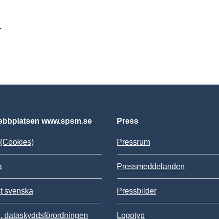
r
bbplatsen www.spsm.se
Press
(Cookies)
Pressrum
a
Pressmeddelanden
st svenska
Pressbilder
 dataskyddsförordningen
Logotyp