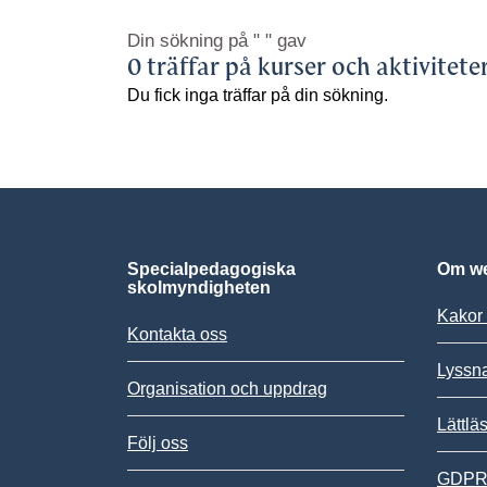
Din sökning på
" "
gav
0 träffar på kurser och aktivitete
Du fick inga träffar på din sökning.
Specialpedagogiska
Om we
skolmyndigheten
Kakor 
Kontakta oss
Lyssn
Organisation och uppdrag
Lättlä
Följ oss
GDPR,