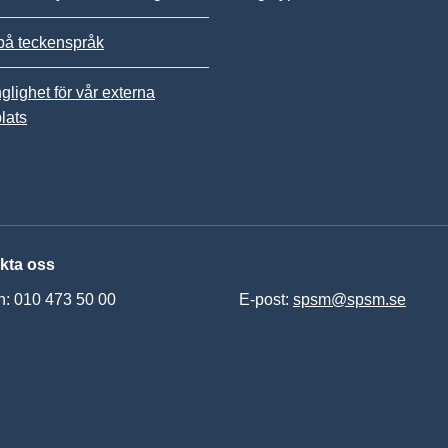
på teckenspråk
nglighet för vår externa
lats
kta oss
n: 010 473 50 00
E-post:
spsm@spsm.se