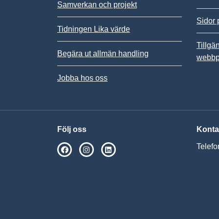
Samverkan och projekt
Sidor 
Tidningen Lika värde
Tillgä
Begära ut allmän handling
webbp
Jobba hos oss
Följ oss
Konta
Telefo
SPSM på Facebook
SPSM på Instagram
Följ oss på Linkedin