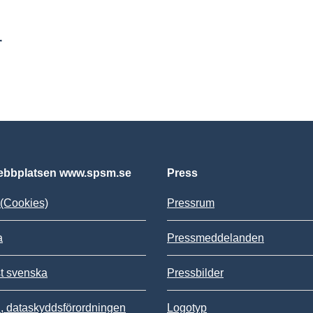
r
bbplatsen www.spsm.se
Press
(Cookies)
Pressrum
a
Pressmeddelanden
st svenska
Pressbilder
 dataskyddsförordningen
Logotyp