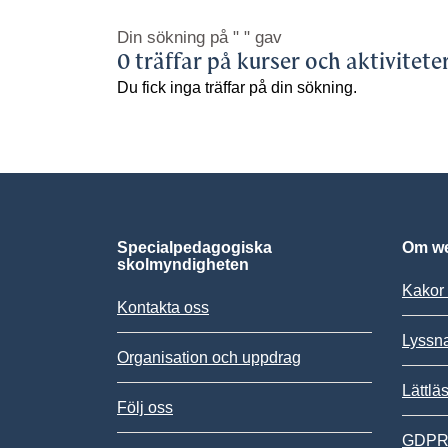
Din sökning på
" "
gav
0 träffar på kurser och aktivitete
Du fick inga träffar på din sökning.
Specialpedagogiska
Om we
skolmyndigheten
Kakor 
Kontakta oss
Lyssn
Organisation och uppdrag
Lättlä
Följ oss
GDPR,