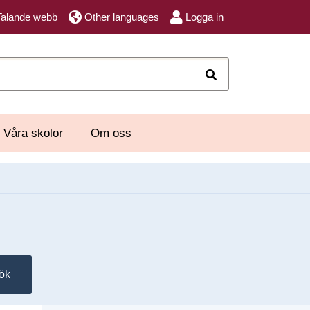
Talande webb
Other languages
Logga in
Sök
Våra skolor
Om oss
ök