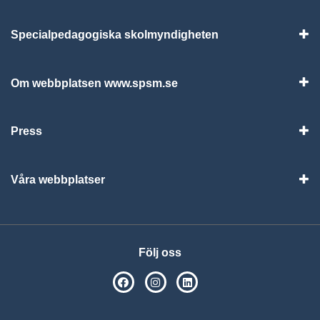
Specialpedagogiska skolmyndigheten
Vis
Om webbplatsen www.spsm.se
Vis
Press
Visa
Våra webbplatser
Visa
Följ oss
SPSM på Facebook
SPSM på Instagram
Följ oss på Linkedin