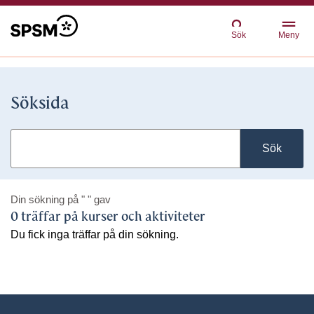
Sök
Meny
Söksida
Sök
Din sökning på
" "
gav
0 träffar på kurser och aktiviteter
Du fick inga träffar på din sökning.