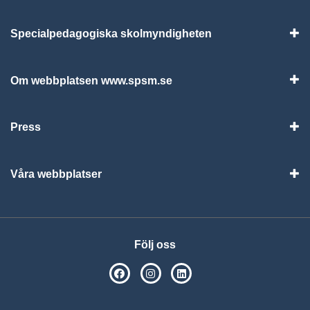
Specialpedagogiska skolmyndigheten
Vis
Om webbplatsen www.spsm.se
Vis
Press
Visa
Våra webbplatser
Visa
Följ oss
SPSM på Facebook
SPSM på Instagram
Följ oss på Linkedin