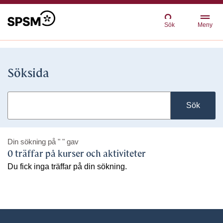
Sök
Meny
Söksida
Sök
Din sökning på
" "
gav
0 träffar på kurser och aktiviteter
Du fick inga träffar på din sökning.