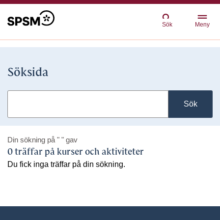
Sök
Meny
Söksida
Sök
Din sökning på
" "
gav
0 träffar på kurser och aktiviteter
Du fick inga träffar på din sökning.