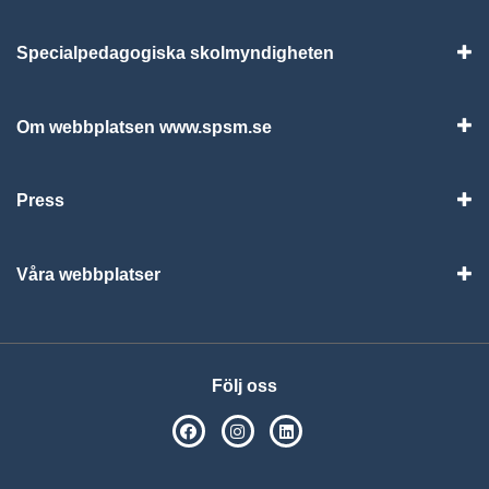
Specialpedagogiska skolmyndigheten
Vis
Om webbplatsen www.spsm.se
Vis
Press
Visa
Våra webbplatser
Visa
Följ oss
SPSM på Facebook
SPSM på Instagram
Följ oss på Linkedin