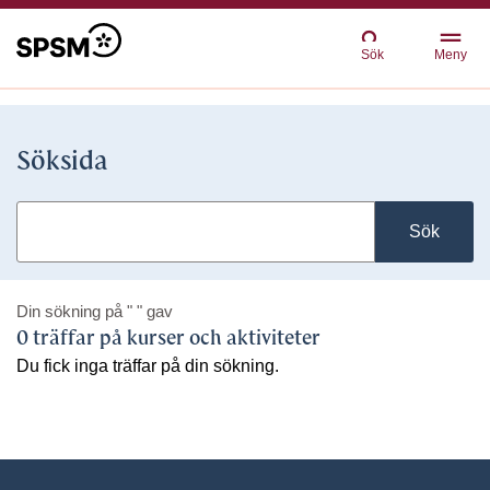
Sök
Meny
Söksida
Sök
Din sökning på
" "
gav
0 träffar på kurser och aktiviteter
Du fick inga träffar på din sökning.