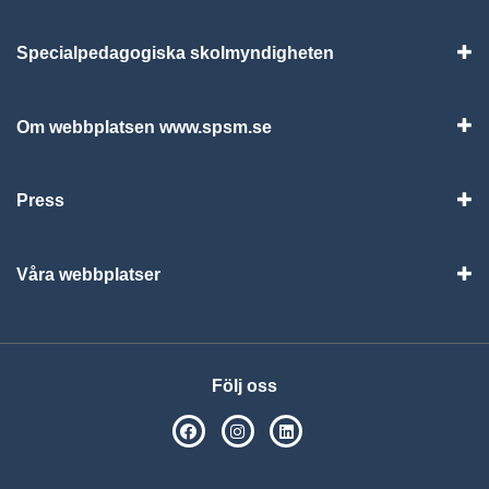
Specialpedagogiska skolmyndigheten
Vis
Om webbplatsen www.spsm.se
Vis
Press
Visa
Våra webbplatser
Visa
Följ oss
SPSM på Facebook
SPSM på Instagram
Följ oss på Linkedin