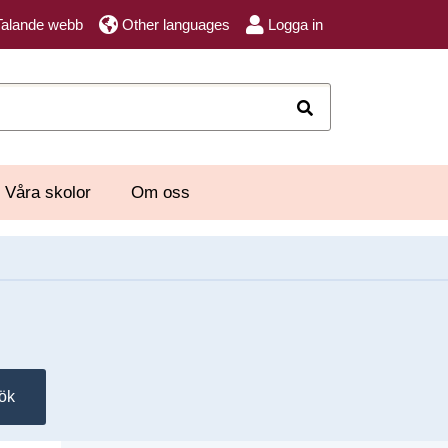
Talande webb
Other languages
Logga in
Sök
Våra skolor
Om oss
ök