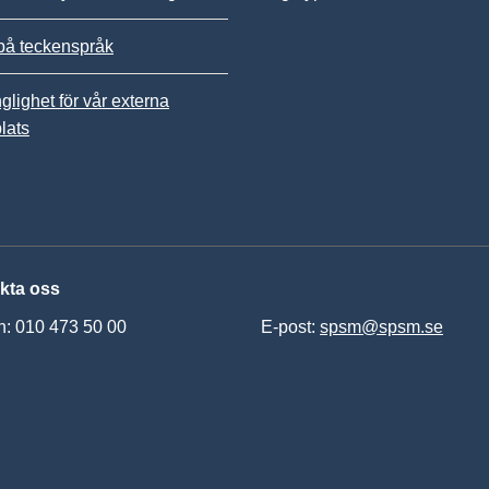
på teckenspråk
nglighet för vår externa
lats
kta oss
n: 010 473 50 00
E-post:
spsm@spsm.se