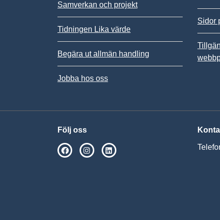
Samverkan och projekt
Sidor 
Tidningen Lika värde
Tillgä
Begära ut allmän handling
webbp
Jobba hos oss
Följ oss
Konta
Telefo
SPSM på Facebook
SPSM på Instagram
Följ oss på Linkedin