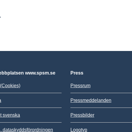
r
bbplatsen www.spsm.se
Press
(Cookies)
Pressrum
a
Pressmeddelanden
st svenska
Pressbilder
 dataskyddsförordningen
Logotyp