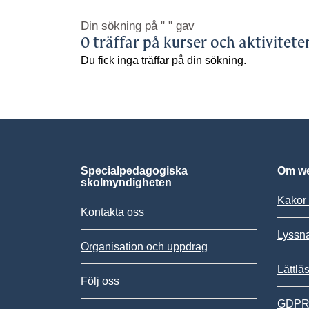
Din sökning på
" "
gav
0 träffar på kurser och aktivitete
Du fick inga träffar på din sökning.
Specialpedagogiska
Om we
skolmyndigheten
Kakor 
Kontakta oss
Lyssn
Organisation och uppdrag
Lättlä
Följ oss
GDPR,