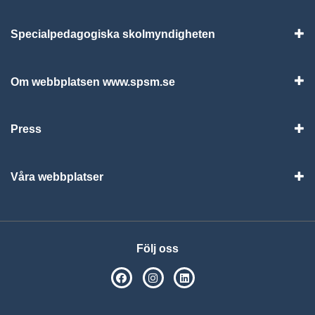
Specialpedagogiska skolmyndigheten
Vis
Om webbplatsen www.spsm.se
Vis
Press
Visa
Våra webbplatser
Visa
Följ oss
SPSM på Facebook
SPSM på Instagram
Följ oss på Linkedin