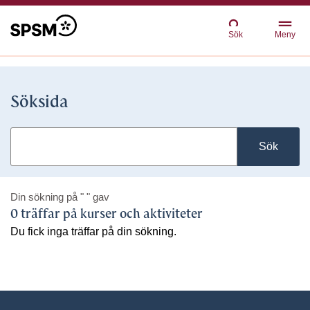
Sök
Meny
Söksida
Sök
Din sökning på
" "
gav
0 träffar på kurser och aktiviteter
Du fick inga träffar på din sökning.