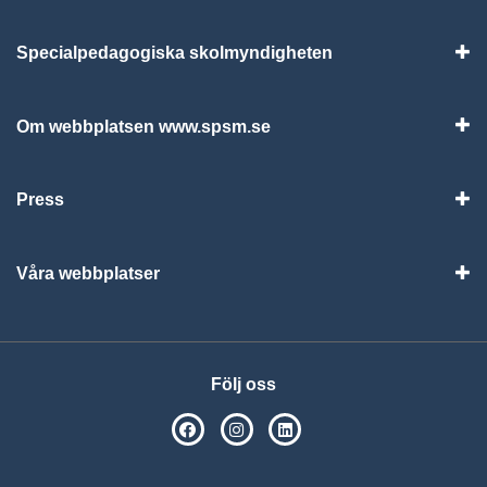
Specialpedagogiska skolmyndigheten
Vis
Om webbplatsen www.spsm.se
Vis
Press
Visa
Våra webbplatser
Visa
Följ oss
SPSM på Facebook
SPSM på Instagram
Följ oss på Linkedin