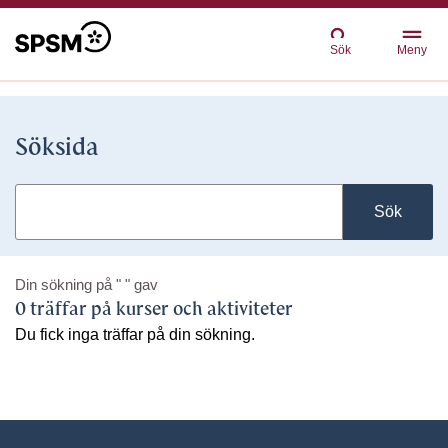
Sök
Meny
Söksida
Sök
Din sökning på
" "
gav
0 träffar på kurser och aktiviteter
Du fick inga träffar på din sökning.