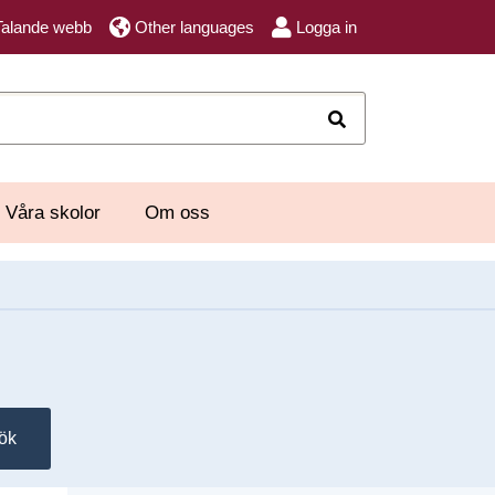
Talande webb
Other languages
Logga in
Sök
Våra skolor
Om oss
ök