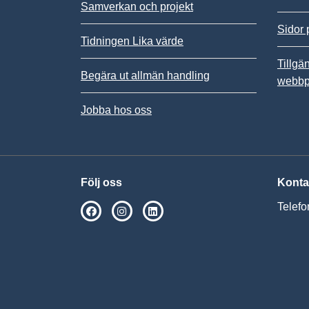
Samverkan och projekt
Sidor 
Tidningen Lika värde
Tillgä
Begära ut allmän handling
webbp
Jobba hos oss
Följ oss
Konta
Telefo
SPSM på Facebook
SPSM på Instagram
Följ oss på Linkedin