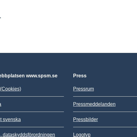
r
bbplatsen www.spsm.se
Press
(Cookies)
Pressrum
a
Pressmeddelanden
st svenska
Pressbilder
 dataskyddsförordningen
Logotyp