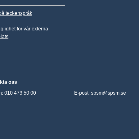
på teckenspråk
nglighet för vår externa
lats
kta oss
n: 010 473 50 00
E-post:
spsm@spsm.se