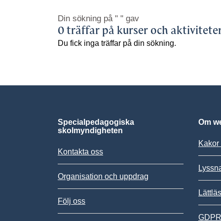
Din sökning på
" "
gav
0 träffar på kurser och aktivitete
Du fick inga träffar på din sökning.
Specialpedagogiska
Om we
skolmyndigheten
Kakor 
Kontakta oss
Lyssn
Organisation och uppdrag
Lättlä
Följ oss
GDPR,