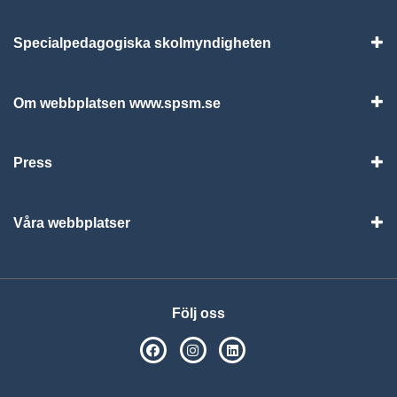
Specialpedagogiska skolmyndigheten
Vis
Om webbplatsen www.spsm.se
Vis
Press
Visa
Våra webbplatser
Visa
Följ oss
SPSM på Facebook
SPSM på Instagram
Följ oss på Linkedin