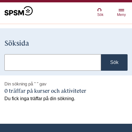
Sök
Meny
Söksida
Sök
Din sökning på
" "
gav
0 träffar på kurser och aktiviteter
Du fick inga träffar på din sökning.