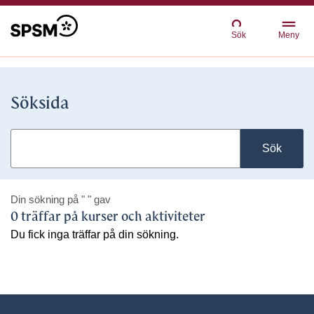
Sök
Meny
Söksida
Sök
Din sökning på
" "
gav
0 träffar på kurser och aktiviteter
Du fick inga träffar på din sökning.