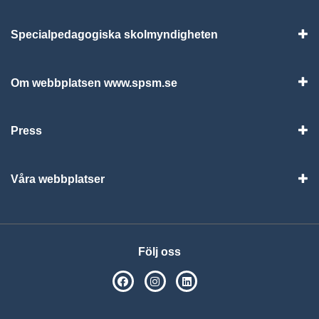
Specialpedagogiska skolmyndigheten
Vis
Om webbplatsen www.spsm.se
Vis
Press
Visa
Våra webbplatser
Visa
Följ oss
SPSM på Facebook
SPSM på Instagram
Följ oss på Linkedin