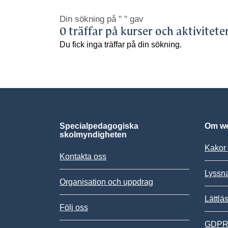
Din sökning på
" "
gav
0 träffar på kurser och aktivitete
Du fick inga träffar på din sökning.
Specialpedagogiska
Om we
skolmyndigheten
Kakor 
Kontakta oss
Lyssn
Organisation och uppdrag
Lättlä
Följ oss
GDPR,