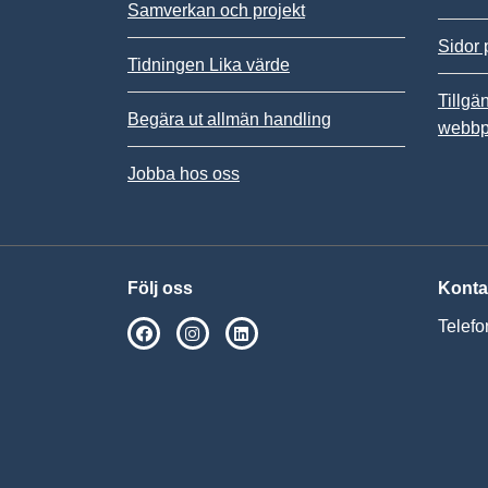
Samverkan och projekt
Sidor 
Tidningen Lika värde
Tillgä
Begära ut allmän handling
webbp
Jobba hos oss
Följ oss
Konta
Telefo
SPSM på Facebook
SPSM på Instagram
Följ oss på Linkedin