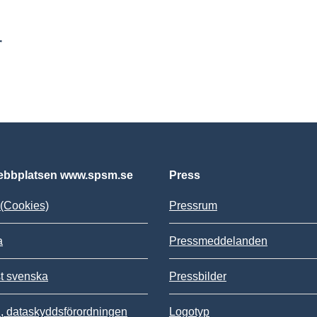
r
bbplatsen www.spsm.se
Press
(Cookies)
Pressrum
a
Pressmeddelanden
st svenska
Pressbilder
 dataskyddsförordningen
Logotyp