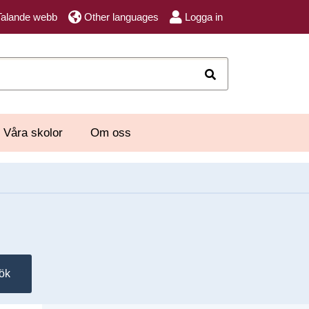
Talande webb
Other languages
Logga in
Sök
Våra skolor
Om oss
ök