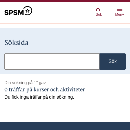
Sök
Meny
Söksida
Sök
Din sökning på
" "
gav
0 träffar på kurser och aktiviteter
Du fick inga träffar på din sökning.