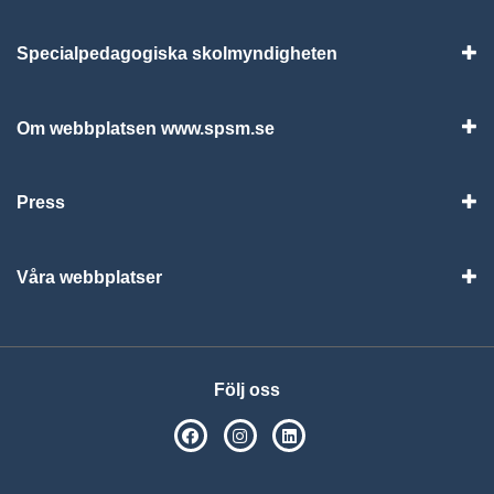
Specialpedagogiska skolmyndigheten
Vis
Om webbplatsen www.spsm.se
Vis
Press
Visa
Våra webbplatser
Visa
Följ oss
SPSM på Facebook
SPSM på Instagram
Följ oss på Linkedin