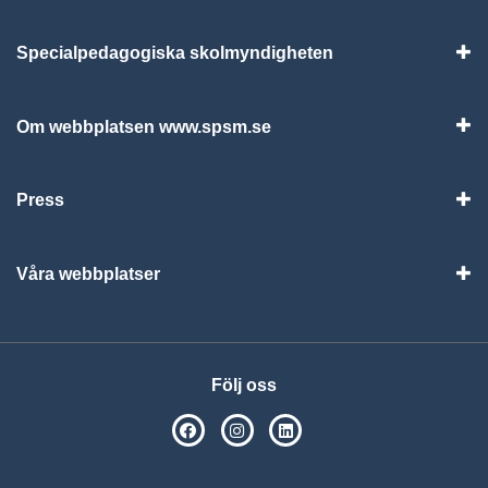
Specialpedagogiska skolmyndigheten
Vis
Om webbplatsen www.spsm.se
Vis
Press
Visa
Våra webbplatser
Visa
Följ oss
SPSM på Facebook
SPSM på Instagram
Följ oss på Linkedin