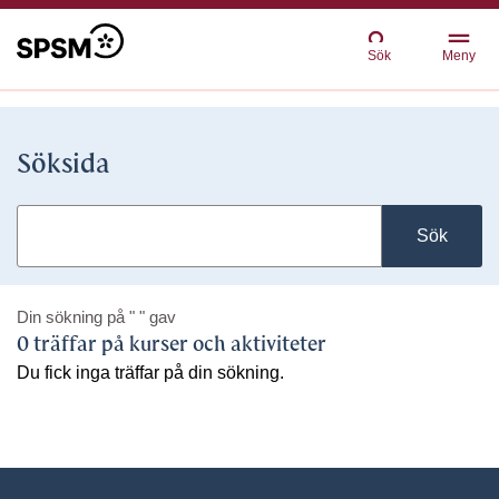
Sök
Meny
Söksida
Sök
Din sökning på
" "
gav
0 träffar på kurser och aktiviteter
Du fick inga träffar på din sökning.