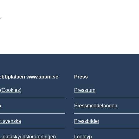
r
bbplatsen www.spsm.se
Press
(Cookies)
Pressrum
a
Pressmeddelanden
st svenska
Pressbilder
 dataskyddsförordningen
Logotyp