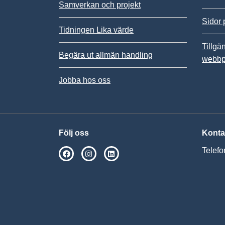
Samverkan och projekt
Sidor 
Tidningen Lika värde
Tillgä
Begära ut allmän handling
webbp
Jobba hos oss
Följ oss
Konta
Telefo
SPSM på Facebook
SPSM på Instagram
Följ oss på Linkedin