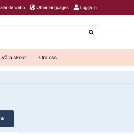
Talande webb
Other languages
Logga in
Sök
Våra skolor
Om oss
ök