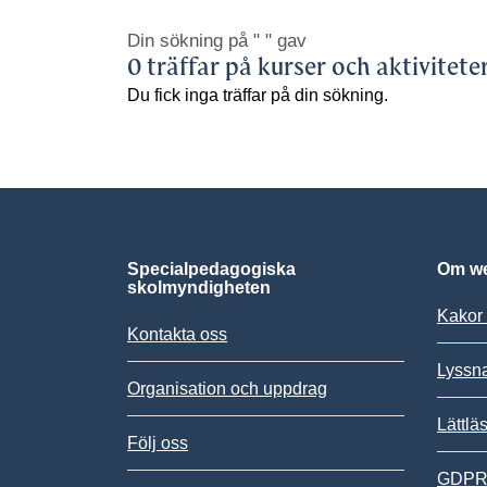
Din sökning på
" "
gav
0 träffar på kurser och aktivitete
Du fick inga träffar på din sökning.
Specialpedagogiska
Om we
skolmyndigheten
Kakor 
Kontakta oss
Lyssn
Organisation och uppdrag
Lättlä
Följ oss
GDPR,