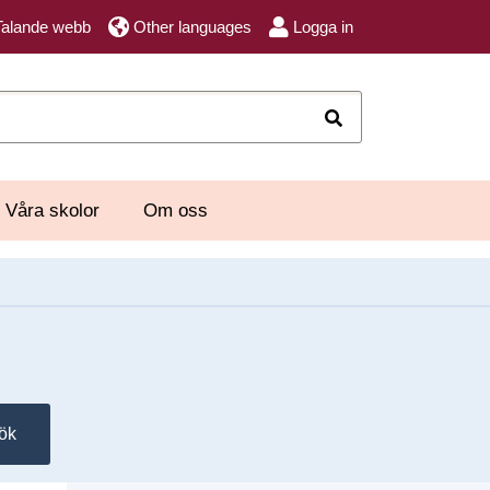
Talande webb
Other languages
Logga in
Sök
Våra skolor
Om oss
ök