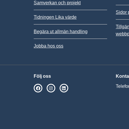
Samverkan och projekt
Sidor 
Tidningen Lika värde
Tillgä
Begära ut allmän handling
webbp
Jobba hos oss
Följ oss
Konta
Telefo
SPSM på Facebook
SPSM på Instagram
Följ oss på Linkedin