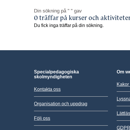
Din sökning på
" "
gav
0 träffar på kurser och aktivitete
Du fick inga träffar på din sökning.
Specialpedagogiska
Om we
skolmyndigheten
Kakor 
Kontakta oss
Lyssn
Organisation och uppdrag
Lättlä
Följ oss
GDPR,