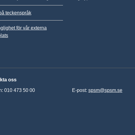
på teckenspråk
nglighet för vår externa
lats
kta oss
n: 010 473 50 00
E-post:
spsm@spsm.se