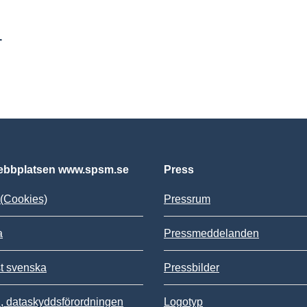
r
bbplatsen www.spsm.se
Press
(Cookies)
Pressrum
a
Pressmeddelanden
st svenska
Pressbilder
 dataskyddsförordningen
Logotyp