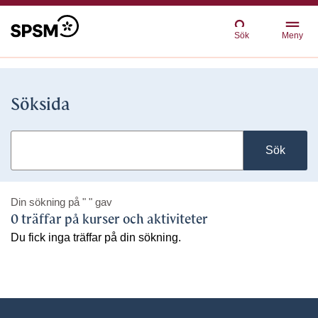
Sök
Meny
Söksida
Sök
Din sökning på
" "
gav
0 träffar på kurser och aktiviteter
Du fick inga träffar på din sökning.