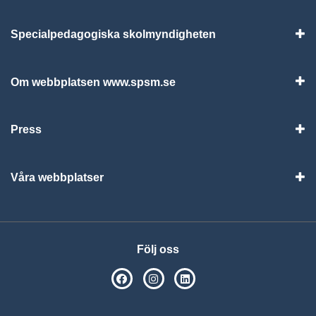
Specialpedagogiska skolmyndigheten
Vis
Om webbplatsen www.spsm.se
Vis
Press
Visa
Våra webbplatser
Visa
Följ oss
SPSM på Facebook
SPSM på Instagram
Följ oss på Linkedin