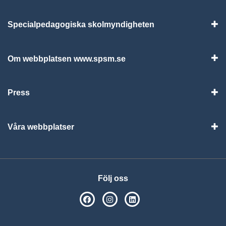
Specialpedagogiska skolmyndigheten
Vis
Om webbplatsen www.spsm.se
Vis
Press
Visa
Våra webbplatser
Visa
Följ oss
SPSM på Facebook
SPSM på Instagram
Följ oss på Linkedin