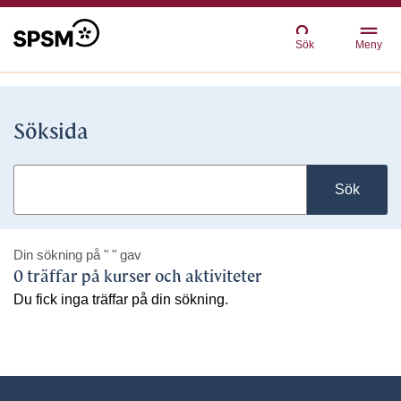
Sök
Meny
Söksida
Sök
Din sökning på
" "
gav
0 träffar på kurser och aktiviteter
Du fick inga träffar på din sökning.