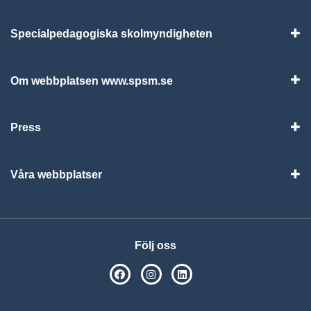
Specialpedagogiska skolmyndigheten
Vis
Om webbplatsen www.spsm.se
Vis
Press
Visa
Våra webbplatser
Visa
Följ oss
SPSM på Facebook
SPSM på Instagram
Följ oss på Linkedin