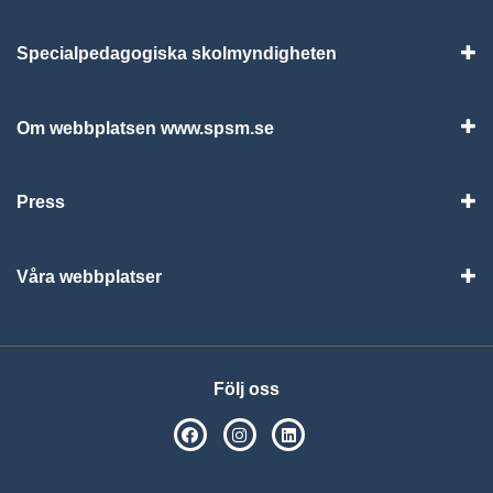
Specialpedagogiska skolmyndigheten
Vis
Om webbplatsen www.spsm.se
Vis
Press
Visa
Våra webbplatser
Visa
Följ oss
SPSM på Facebook
SPSM på Instagram
Följ oss på Linkedin