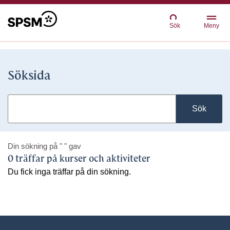
Sök
Meny
Söksida
Sök
Din sökning på
" "
gav
0 träffar på kurser och aktiviteter
Du fick inga träffar på din sökning.