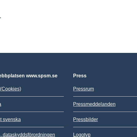
r
bbplatsen www.spsm.se
Press
(Cookies)
Pressrum
a
Pressmeddelanden
st svenska
Pressbilder
 dataskyddsförordningen
Logotyp