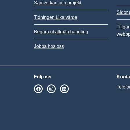
Samverkan och projekt
Sidor 
Tidningen Lika värde
Tillgä
Begära ut allmän handling
webbp
Jobba hos oss
Följ oss
Konta
Telefo
SPSM på Facebook
SPSM på Instagram
Följ oss på Linkedin