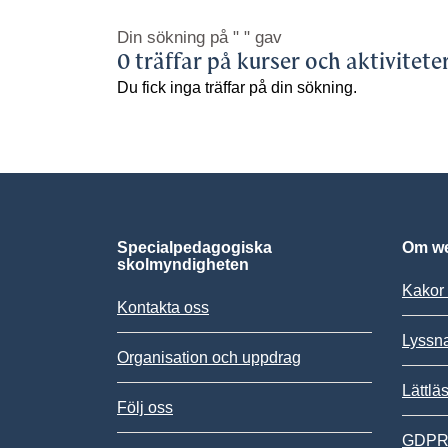
Din sökning på
" "
gav
0 träffar på kurser och aktivitete
Du fick inga träffar på din sökning.
Specialpedagogiska
Om we
skolmyndigheten
Kakor 
Kontakta oss
Lyssn
Organisation och uppdrag
Lättlä
Följ oss
GDPR,