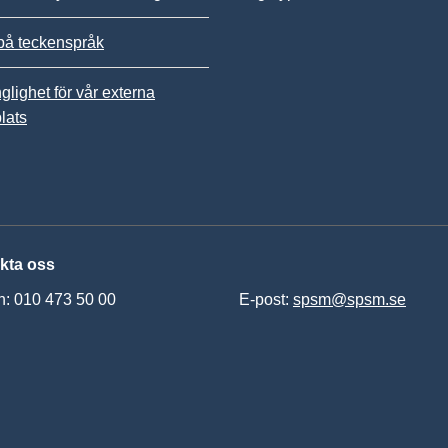
på teckenspråk
nglighet för vår externa
lats
kta oss
n: 010 473 50 00
E-post:
spsm@spsm.se