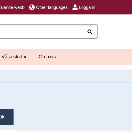
Talande webb
Other languages
Logga in
Sök
Våra skolor
Om oss
ök