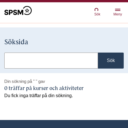
Sök
Meny
Söksida
Sök
Din sökning på
" "
gav
0 träffar på kurser och aktiviteter
Du fick inga träffar på din sökning.