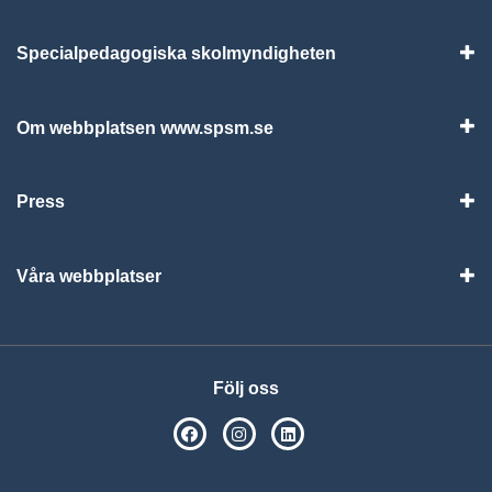
Specialpedagogiska skolmyndigheten
Vis
Om webbplatsen www.spsm.se
Vis
Press
Visa
Våra webbplatser
Visa
Följ oss
SPSM på Facebook
SPSM på Instagram
Följ oss på Linkedin