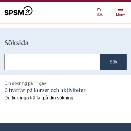
Sök
Meny
Söksida
Sök
Din sökning på
" "
gav
0 träffar på kurser och aktiviteter
Du fick inga träffar på din sökning.