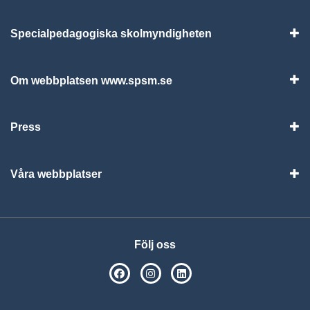
Specialpedagogiska skolmyndigheten
Vis
Om webbplatsen www.spsm.se
Vis
Press
Visa
Våra webbplatser
Visa
Följ oss
SPSM på Facebook
SPSM på Instagram
Följ oss på Linkedin