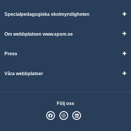
Specialpedagogiska skolmyndigheten
Vis
Om webbplatsen www.spsm.se
Vis
Press
Visa
Våra webbplatser
Visa
Följ oss
SPSM på Facebook
SPSM på Instagram
Följ oss på Linkedin