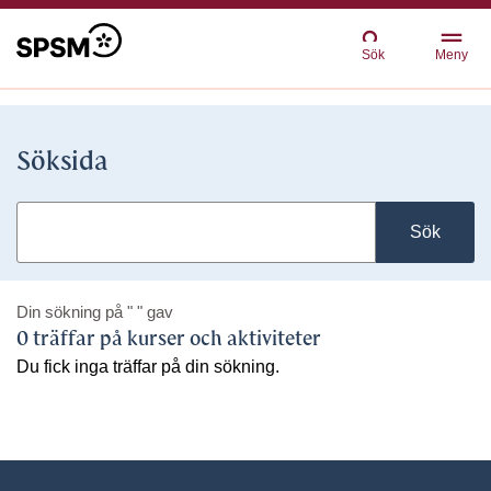
Sök
Meny
Söksida
Sök
Din sökning på
" "
gav
0 träffar på kurser och aktiviteter
Du fick inga träffar på din sökning.