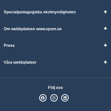
Specialpedagogiska skolmyndigheten
Vis
Om webbplatsen www.spsm.se
Vis
Press
Visa
Våra webbplatser
Visa
Följ oss
SPSM på Facebook
SPSM på Instagram
Följ oss på Linkedin