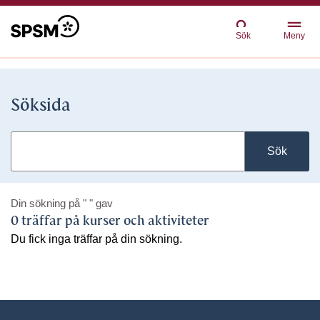
Sök
Meny
Söksida
Sök
Din sökning på
" "
gav
0 träffar på kurser och aktiviteter
Du fick inga träffar på din sökning.