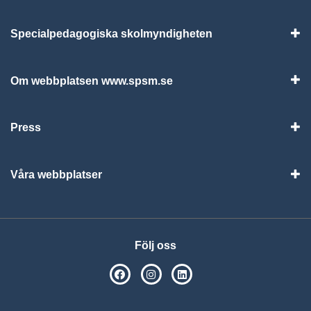
Specialpedagogiska skolmyndigheten
Vis
Om webbplatsen www.spsm.se
Vis
Press
Visa
Våra webbplatser
Visa
Följ oss
SPSM på Facebook
SPSM på Instagram
Följ oss på Linkedin