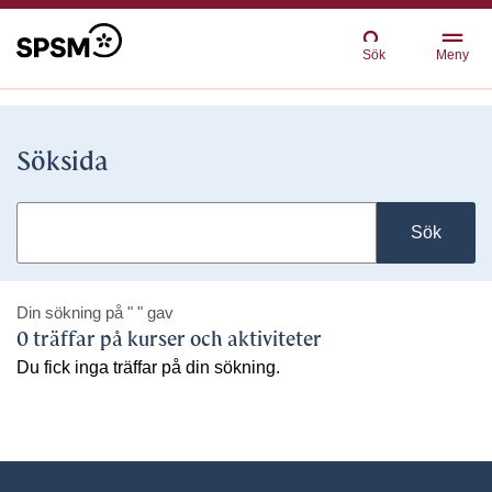
Sök
Meny
Söksida
Sök
Din sökning på
" "
gav
0 träffar på kurser och aktiviteter
Du fick inga träffar på din sökning.