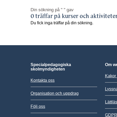
Din sökning på
" "
gav
0 träffar på kurser och aktivitete
Du fick inga träffar på din sökning.
Specialpedagogiska
Om we
skolmyndigheten
Kakor 
Kontakta oss
Lyssn
Organisation och uppdrag
Lättlä
Följ oss
GDPR,