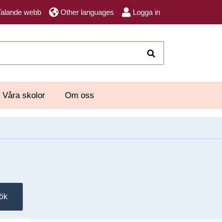
Talande webb
Other languages
Logga in
Sök
Våra skolor
Om oss
ök