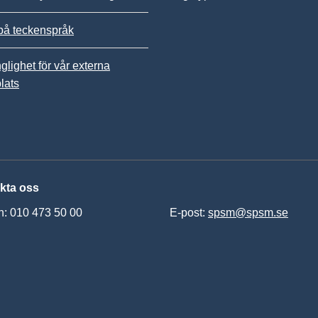
på teckenspråk
nglighet för vår externa
lats
kta oss
n: 010 473 50 00
E-post:
spsm@spsm.se