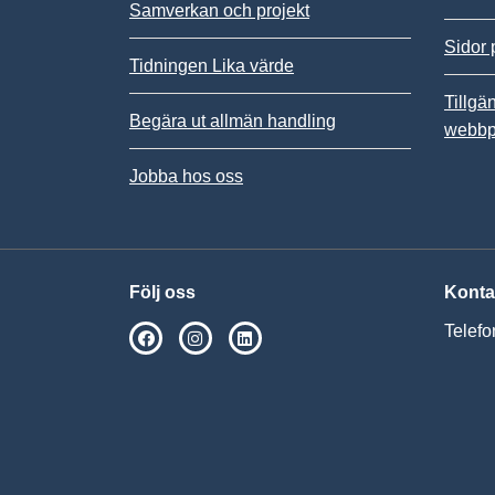
Samverkan och projekt
Sidor 
Tidningen Lika värde
Tillgä
Begära ut allmän handling
webbp
Jobba hos oss
Följ oss
Konta
Telefo
SPSM på Facebook
SPSM på Instagram
Följ oss på Linkedin