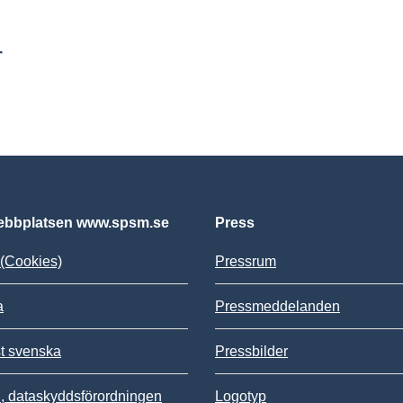
r
bbplatsen www.spsm.se
Press
(Cookies)
Pressrum
a
Pressmeddelanden
st svenska
Pressbilder
 dataskyddsförordningen
Logotyp